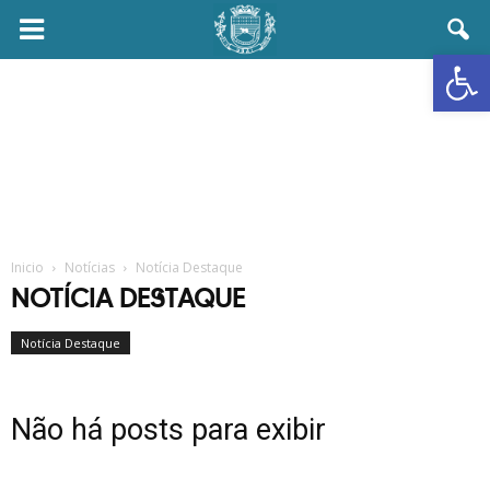
Prefeitura
Abrir 
Municipal
de
Ubaí
Inicio
Notícias
Notícia Destaque
NOTÍCIA DESTAQUE
Notícia Destaque
Não há posts para exibir