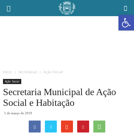
Prefeitura
Abrir a
Municipal
de
Ubaí
Inicio
Secretarias
Ação Social
Ação Social
Secretaria Municipal de Ação
Social e Habitação
1 de março de 2019