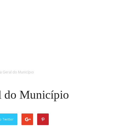
a Geral do Município
l do Município
o Twitter