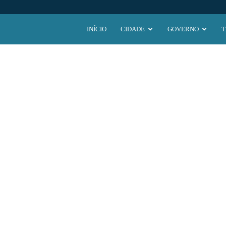
Prefeitura
INÍCIO
CIDADE
GOVERNO
T
Municipal
de
Ubaí