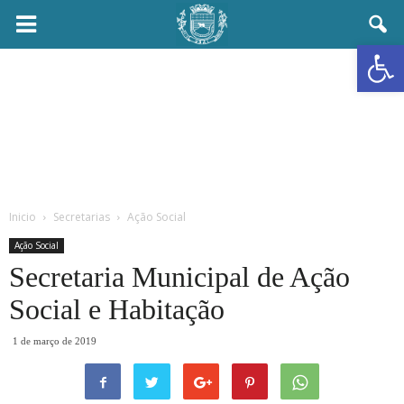
Prefeitura
Abrir a
Municipal
de
Ubaí
Inicio
Secretarias
Ação Social
Ação Social
Secretaria Municipal de Ação
Social e Habitação
1 de março de 2019