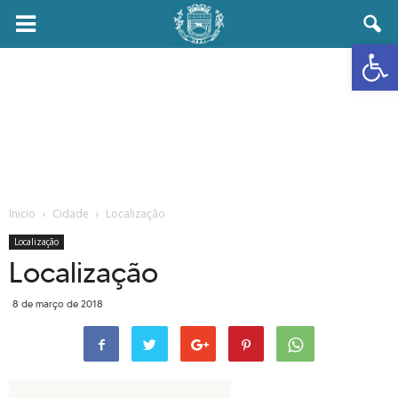
Prefeitura
Abrir 
Municipal
de
Ubaí
Inicio
Cidade
Localização
Localização
Localização
8 de março de 2018