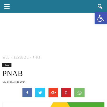
Prefeitura
Abrir a
Municipal
de
Ubaí
Inicio
Legislação
PNAB
PNAB
PNAB
29 de maio de 2024