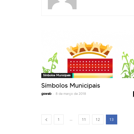
Símbolos Municipais
Símbolos Municipais
-
gsweb
8 de março de 2018
...
1
11
12
13