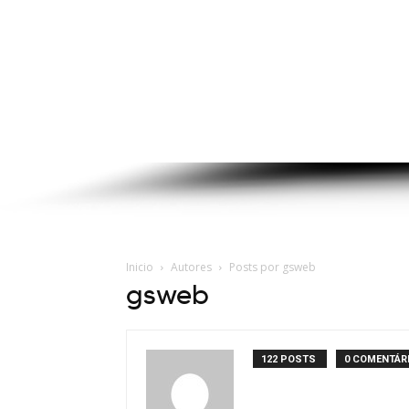
Inicio
Autores
Posts por gsweb
gsweb
122 POSTS
0 COMENTÁR