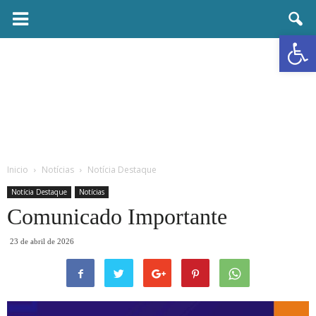
Prefeitura
Abrir a
Municipal
de
Ubaí
Inicio
Notícias
Notícia Destaque
Notícia Destaque
Notícias
Comunicado Importante
23 de abril de 2026