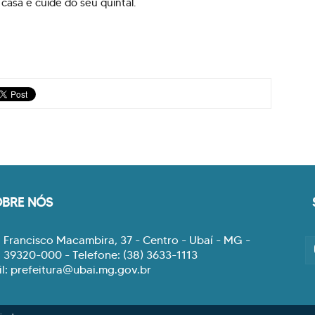
asa e cuide do seu quintal.
OBRE NÓS
 Francisco Macambira, 37 - Centro - Ubaí - MG -
 39320-000 - Telefone: (38) 3633-1113
l: prefeitura@ubai.mg.gov.br