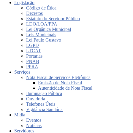
Legislação
Código de Ética
Decretos
Estatuto do Servidor Público
LDO/LOA/PPA
Lei Orgânica Municipal
Leis Municipais
Lei Paulo Gustavo
LGPD
LTCAT
Portarias
PNAB
PPRA
Serviços
Nota Fiscal de Serviços Eletrônica
Emissão de Nota Fiscal
Autenticidade de Nota Fiscal
Iluminação Pública
Ouvidoria
Telefones Úteis
Vigilância Sanitária
Mídia
Eventos
Notícias
Servidores