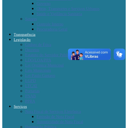
Governo
Obras, Transportes e Serviços Urbanos
Saúde e Vigilância Sanitária
Setores
Controle Interno
Procuradoria Geral
Transparência
Legislação
Código de Ética
Decretos
Estatuto do Servidor Público
LDO/LOA/PPA
Lei Orgânica Municipal
Leis Municipais
Lei Paulo Gustavo
LGPD
LTCAT
Portarias
PNAB
PPRA
Serviços
Nota Fiscal de Serviços Eletrônica
Emissão de Nota Fiscal
Autenticidade de Nota Fiscal
Iluminação Pública