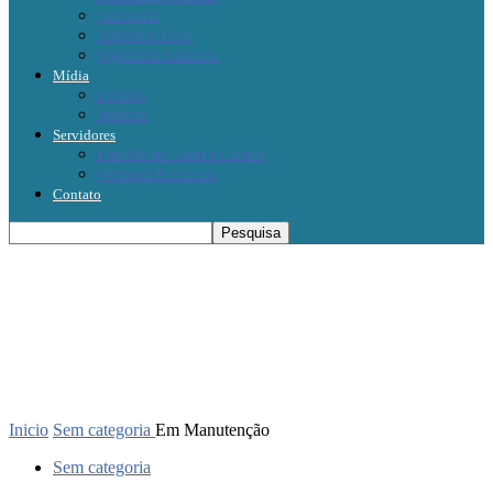
Ouvidoria
Telefones Úteis
Vigilância Sanitária
Mídia
Eventos
Notícias
Servidores
Emissão de Contra-Cheque
Webmail Prefeitura
Contato
Inicio
Sem categoria
Em Manutenção
Sem categoria