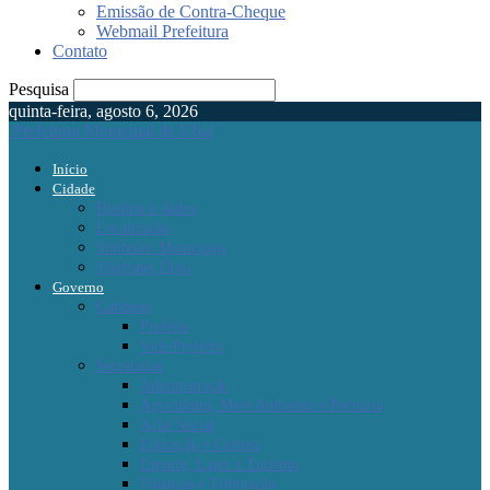
Emissão de Contra-Cheque
Webmail Prefeitura
Contato
Pesquisa
quinta-feira, agosto 6, 2026
Prefeitura Municipal de Ubaí
Início
Cidade
História e dados
Localização
Símbolos Municipais
Telefones Úteis
Governo
Gabinete
Prefeito
Vice-Prefeito
Secretarias
Administração
Agricultura, Meio Ambiente e Pecuária
Ação Social
Educação e Cultura
Esporte, Lazer e Turismo
Finanças e Tributação