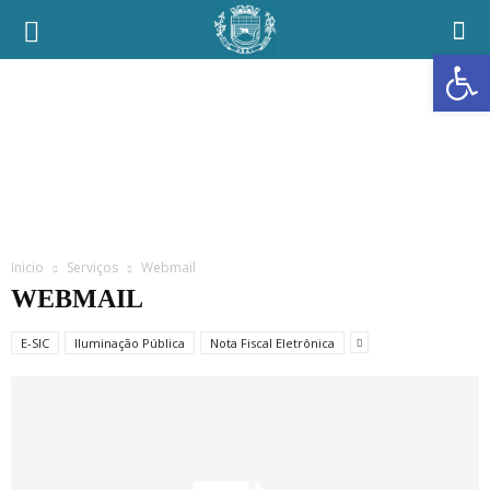
Prefeitura
Abrir a
Municipal
de
Ubaí
Inicio
Serviços
Webmail
WEBMAIL
E-SIC
Iluminação Pública
Nota Fiscal Eletrônica