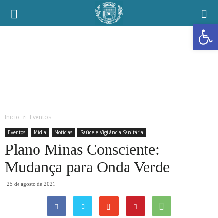
Prefeitura
Abrir a
Municipal
de
Ubaí
Inicio
Eventos
Eventos
Mídia
Notícias
Saúde e Vigilância Sanitária
Plano Minas Consciente:
Mudança para Onda Verde
25 de agosto de 2021