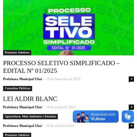
Processos Seletivos
PROCESSO SELETIVO SIMPLIFICADO –
EDITAL Nº 01/2025
-
Prefeitura Municipal Ubaí
19 de fevereiro de 2025
0
Consultas Públicas
LEI ALDIR BLANC
-
Prefeitura Municipal Ubaí
10 de junho de 2024
0
Agricultura, Meio Ambiente e Pecuária
-
Prefeitura Municipal Ubaí
16 de abril de 2024
0
Processos Seletivos