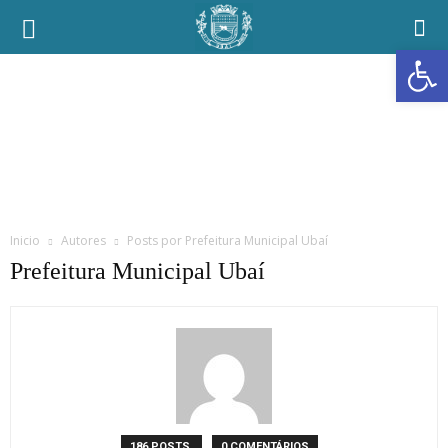
Prefeitura
Abrir a
Municipal
de
Ubaí
Inicio
Autores
Posts por Prefeitura Municipal Ubaí
Prefeitura Municipal Ubaí
186 POSTS
0 COMENTÁRIOS