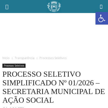
Prefeitura
Abrir a
Municipal
de
Ubaí
Inicio
Transparência
Processos Seletivos
Processos Seletivos
PROCESSO SELETIVO
SIMPLIFICADO Nº 01/2026 –
SECRETARIA MUNICIPAL DE
AÇÃO SOCIAL