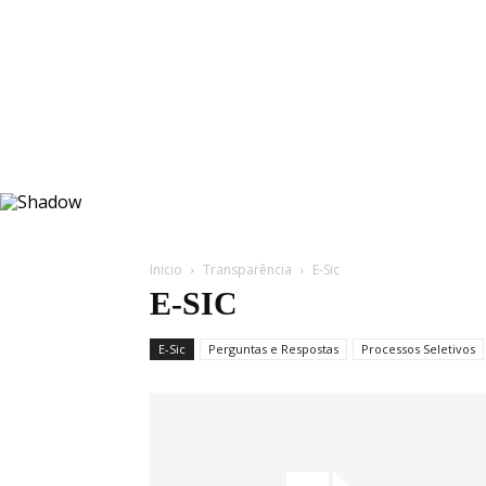
Inicio
Transparência
E-Sic
E-SIC
E-Sic
Perguntas e Respostas
Processos Seletivos