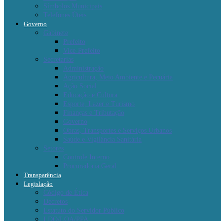
Símbolos Municipais
Telefones Úteis
Governo
Gabinete
Prefeito
Vice-Prefeito
Secretarias
Administração
Agricultura, Meio Ambiente e Pecuária
Ação Social
Educação e Cultura
Esporte, Lazer e Turismo
Finanças e Tributação
Governo
Obras, Transportes e Serviços Urbanos
Saúde e Vigilância Sanitária
Setores
Controle Interno
Procuradoria Geral
Transparência
Legislação
Código de Ética
Decretos
Estatuto do Servidor Público
LDO/LOA/PPA