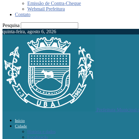
Emissão de Contra-Cheque
Webmail Prefeitura
Contato
Pesquisa
quinta-feira, agosto 6, 2026
Prefeitura Municipal
Início
Cidade
História e dados
Localização