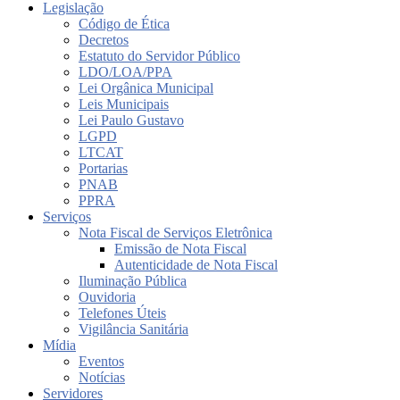
Legislação
Código de Ética
Decretos
Estatuto do Servidor Público
LDO/LOA/PPA
Lei Orgânica Municipal
Leis Municipais
Lei Paulo Gustavo
LGPD
LTCAT
Portarias
PNAB
PPRA
Serviços
Nota Fiscal de Serviços Eletrônica
Emissão de Nota Fiscal
Autenticidade de Nota Fiscal
Iluminação Pública
Ouvidoria
Telefones Úteis
Vigilância Sanitária
Mídia
Eventos
Notícias
Servidores