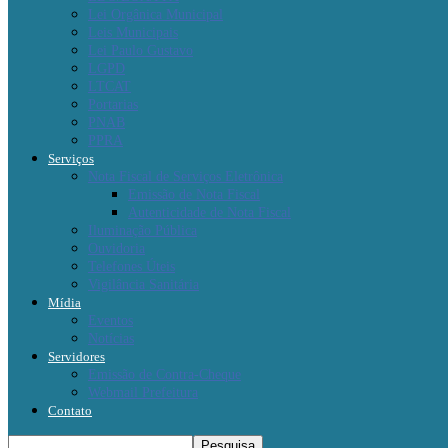
Lei Orgânica Municipal
Leis Municipais
Lei Paulo Gustavo
LGPD
LTCAT
Portarias
PNAB
PPRA
Serviços
Nota Fiscal de Serviços Eletrônica
Emissão de Nota Fiscal
Autenticidade de Nota Fiscal
Iluminação Pública
Ouvidoria
Telefones Úteis
Vigilância Sanitária
Mídia
Eventos
Notícias
Servidores
Emissão de Contra-Cheque
Webmail Prefeitura
Contato