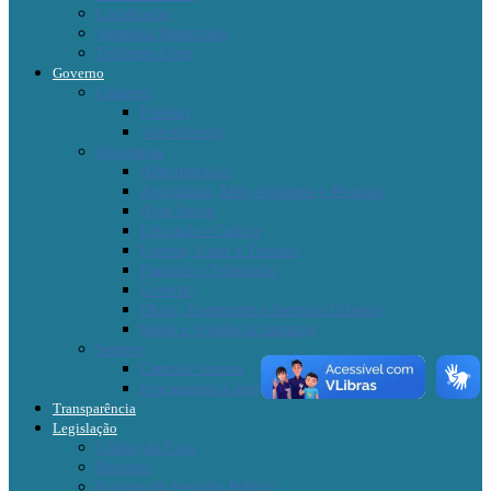
Localização
Símbolos Municipais
Telefones Úteis
Governo
Gabinete
Prefeito
Vice-Prefeito
Secretarias
Administração
Agricultura, Meio Ambiente e Pecuária
Ação Social
Educação e Cultura
Esporte, Lazer e Turismo
Finanças e Tributação
Governo
Obras, Transportes e Serviços Urbanos
Saúde e Vigilância Sanitária
Setores
Controle Interno
Procuradoria Geral
Transparência
Legislação
Código de Ética
Decretos
Estatuto do Servidor Público