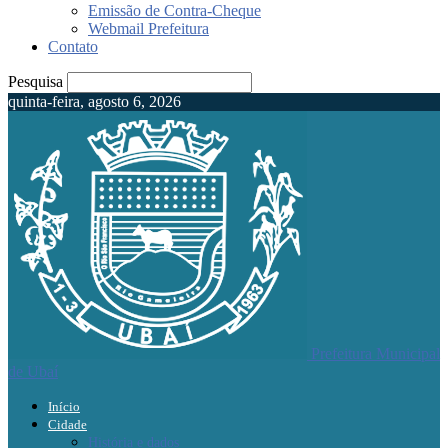
Emissão de Contra-Cheque
Webmail Prefeitura
Contato
Pesquisa
quinta-feira, agosto 6, 2026
Prefeitura Municipal
de Ubaí
Início
Cidade
História e dados