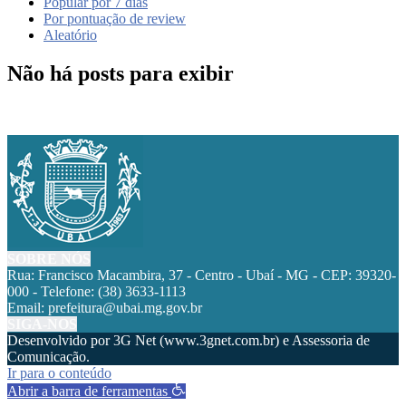
Popular por 7 dias
Por pontuação de review
Aleatório
Não há posts para exibir
SOBRE NÓS
Rua: Francisco Macambira, 37 - Centro - Ubaí - MG - CEP: 39320-
000 - Telefone: (38) 3633-1113
Email: prefeitura@ubai.mg.gov.br
SIGA-NOS
Desenvolvido por 3G Net (www.3gnet.com.br) e Assessoria de
Comunicação.
Ir para o conteúdo
Abrir a barra de ferramentas