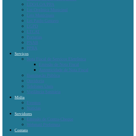
LDO/LOA/PPA
Lei Orgânica Municipal
Leis Municipais
Lei Paulo Gustavo
LGPD
LTCAT
Portarias
PNAB
PPRA
Serviços
Nota Fiscal de Serviços Eletrônica
Emissão de Nota Fiscal
Autenticidade de Nota Fiscal
Iluminação Pública
Ouvidoria
Telefones Úteis
Vigilância Sanitária
Mídia
Eventos
Notícias
Servidores
Emissão de Contra-Cheque
Webmail Prefeitura
Contato