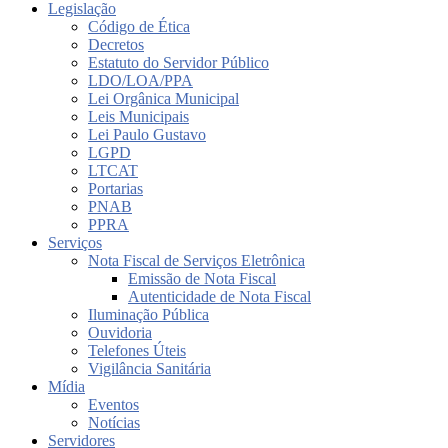
Legislação
Código de Ética
Decretos
Estatuto do Servidor Público
LDO/LOA/PPA
Lei Orgânica Municipal
Leis Municipais
Lei Paulo Gustavo
LGPD
LTCAT
Portarias
PNAB
PPRA
Serviços
Nota Fiscal de Serviços Eletrônica
Emissão de Nota Fiscal
Autenticidade de Nota Fiscal
Iluminação Pública
Ouvidoria
Telefones Úteis
Vigilância Sanitária
Mídia
Eventos
Notícias
Servidores