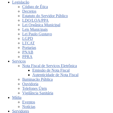
Legislação
Código de Ética
Decretos
Estatuto do Servidor Público
LDO/LOA/PPA
Lei Orgânica Municipal
Leis Municipais
Lei Paulo Gustavo
LGPD
LTCAT
Portarias
PNAB
PPRA
Serviços
Nota Fiscal de Serviços Eletrônica
Emissão de Nota Fiscal
Autenticidade de Nota Fiscal
Iluminação Pública
Ouvidoria
Telefones Úteis
Vigilância Sanitária
Mídia
Eventos
Notícias
Servidores