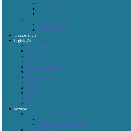
Governo
Obras, Transportes e Serviços Urbanos
Saúde e Vigilância Sanitária
Setores
Controle Interno
Procuradoria Geral
Transparência
Legislação
Código de Ética
Decretos
Estatuto do Servidor Público
LDO/LOA/PPA
Lei Orgânica Municipal
Leis Municipais
Lei Paulo Gustavo
LGPD
LTCAT
Portarias
PNAB
PPRA
Serviços
Nota Fiscal de Serviços Eletrônica
Emissão de Nota Fiscal
Autenticidade de Nota Fiscal
Iluminação Pública