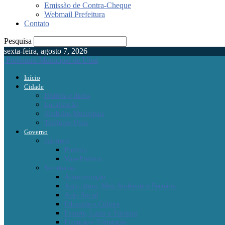
Emissão de Contra-Cheque
Webmail Prefeitura
Contato
Pesquisa
sexta-feira, agosto 7, 2026
Prefeitura Municipal de Ubaí
Início
Cidade
História e dados
Localização
Símbolos Municipais
Telefones Úteis
Governo
Gabinete
Prefeito
Vice-Prefeito
Secretarias
Administração
Agricultura, Meio Ambiente e Pecuária
Ação Social
Educação e Cultura
Esporte, Lazer e Turismo
Finanças e Tributação