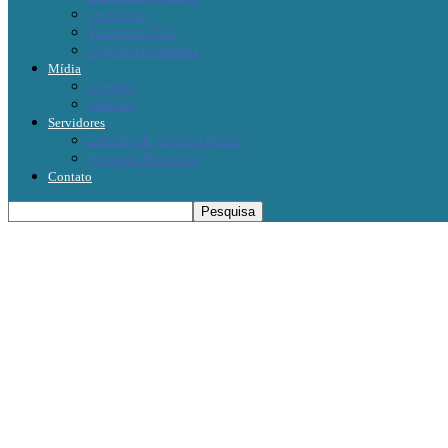
Ouvidoria
Telefones Úteis
Vigilância Sanitária
Mídia
Eventos
Notícias
Servidores
Emissão de Contra-Cheque
Webmail Prefeitura
Contato